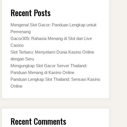
Recent Posts
Mengenal Slot Gacor: Panduan Lengkap untuk
Pemenang
Gacor305: Rahasia Menang di Slot dan Live
Casino
Slot Terbaru: Menyelami Dunia Kasino Online
dengan Seru
Mengungkap Slot Gacor Server Thailand:
Panduan Menang di Kasino Online
Panduan Lengkap Slot Thailand: Sensasi Kasino
Online
Recent Comments