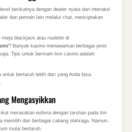
vel berikutnya dengan dealer nyata dan interaksi
aler dan pemain lain melalui chat, menciptakan
meja blackjack atau roulette di
com/
? Banyak kasino menawarkan berbagai jenis
aja. Tips untuk bermain live casino adalah:
untuk bertaruh lebih dari yang Anda bisa.
.
ang Mengasyikkan
 ikut merasakan euforia dengan taruhan pada tim
sa memilih dari berbagai cabang olahraga. Namun,
lum mulai bertaruh.