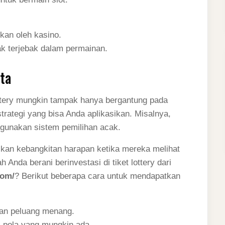
kan oleh kasino.
dak terjebak dalam permainan.
ta
ottery mungkin tampak hanya bergantung pada
rategi yang bisa Anda aplikasikan. Misalnya,
ggunakan sistem pemilihan acak.
kan kebangkitan harapan ketika mereka melihat
 Anda berani berinvestasi di tiket lottery dari
com/
? Berikut beberapa cara untuk mendapatkan
kan peluang menang.
k pola yang mungkin ada.