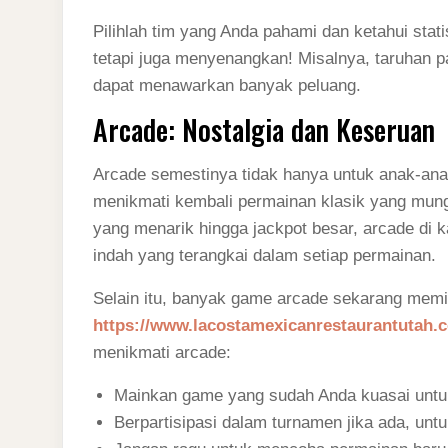
Pilihlah tim yang Anda pahami dan ketahui stat
tetapi juga menyenangkan! Misalnya, taruhan p
dapat menawarkan banyak peluang.
Arcade: Nostalgia dan Keseruan
Arcade semestinya tidak hanya untuk anak-an
menikmati kembali permainan klasik yang mungk
yang menarik hingga jackpot besar, arcade di
indah yang terangkai dalam setiap permainan.
Selain itu, banyak game arcade sekarang memi
https://www.lacostamexicanrestaurantutah.
menikmati arcade:
Mainkan game yang sudah Anda kuasai untu
Berpartisipasi dalam turnamen jika ada, un