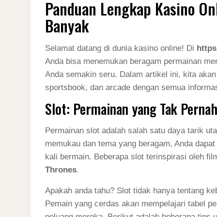
Panduan Lengkap Kasino Onli
BANYAK
Banyak
Selamat datang di dunia kasino online! Di
http
Anda bisa menemukan beragam permainan men
Anda semakin seru. Dalam artikel ini, kita akan m
sportsbook, dan arcade dengan semua informa
Slot: Permainan yang Tak Pern
Permainan slot adalah salah satu daya tarik ut
memukau dan tema yang beragam, Anda dapat 
kali bermain. Beberapa slot terinspirasi oleh fi
Thrones
.
Apakah anda tahu? Slot tidak hanya tentang keb
Pemain yang cerdas akan mempelajari tabel p
peluang mereka. Berikut adalah beberapa tips u