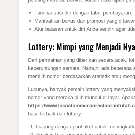
Familiarisasi diri dengan tabel pembayaran.
Manfaatkan bonus dan promosi yang ditawar
Atur batasan untuk diri Anda sendiri agar ti
Lottery: Mimpi yang Menjadi Nya
Dari permainan yang diberikan secara acak, l
keberuntungan semata. Namun, ada beberapa st
memilih nomor berdasarkan statistik atau men
Lucunya, banyak pemain lottery yang menyaksi
nomor yang mereka pilih muncul di layar. Apakah
https://www.lacostamexicanrestaurantutah.
hasil terbaik dari lottery:
Gabung dengan pool tiket untuk meningkat
Analisis hasil pengundian sebelumnya untu