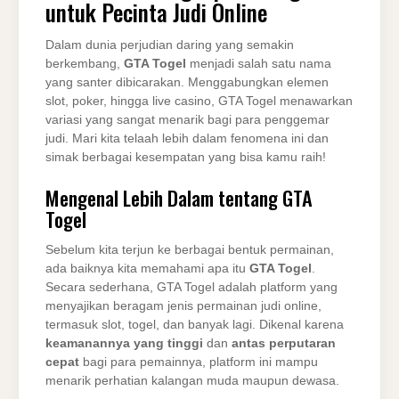
untuk Pecinta Judi Online
Dalam dunia perjudian daring yang semakin
berkembang,
GTA Togel
menjadi salah satu nama
yang santer dibicarakan. Menggabungkan elemen
slot, poker, hingga live casino, GTA Togel menawarkan
variasi yang sangat menarik bagi para penggemar
judi. Mari kita telaah lebih dalam fenomena ini dan
simak berbagai kesempatan yang bisa kamu raih!
Mengenal Lebih Dalam tentang GTA
Togel
Sebelum kita terjun ke berbagai bentuk permainan,
ada baiknya kita memahami apa itu
GTA Togel
.
Secara sederhana, GTA Togel adalah platform yang
menyajikan beragam jenis permainan judi online,
termasuk slot, togel, dan banyak lagi. Dikenal karena
keamanannya yang tinggi
dan
antas perputaran
cepat
bagi para pemainnya, platform ini mampu
menarik perhatian kalangan muda maupun dewasa.