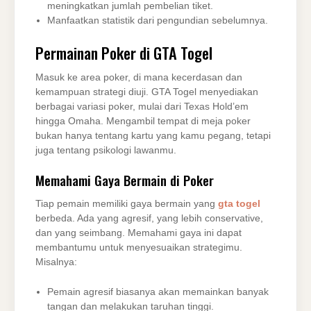
meningkatkan jumlah pembelian tiket.
Manfaatkan statistik dari pengundian sebelumnya.
Permainan Poker di GTA Togel
Masuk ke area poker, di mana kecerdasan dan
kemampuan strategi diuji. GTA Togel menyediakan
berbagai variasi poker, mulai dari Texas Hold’em
hingga Omaha. Mengambil tempat di meja poker
bukan hanya tentang kartu yang kamu pegang, tetapi
juga tentang psikologi lawanmu.
Memahami Gaya Bermain di Poker
Tiap pemain memiliki gaya bermain yang
gta togel
berbeda. Ada yang agresif, yang lebih conservative,
dan yang seimbang. Memahami gaya ini dapat
membantumu untuk menyesuaikan strategimu.
Misalnya:
Pemain agresif biasanya akan memainkan banyak
tangan dan melakukan taruhan tinggi.