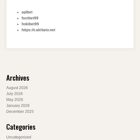
apibet
fastbet99
hokibet99
https://cakhiatv.net
Archives
August 2026
July 2026
May 2026
January 2026
December 2025
Categories
Uncategorized