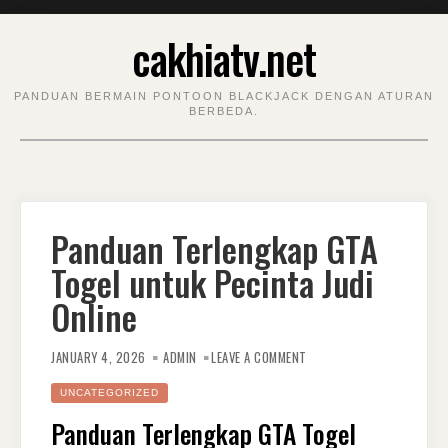
Skip
cakhiatv.net
to
content
PANDUAN BERMAIN PONTOON BLACKJACK DENGAN ATURAN
BERBEDA.
Panduan Terlengkap GTA
Togel untuk Pecinta Judi
Online
ON
PANDUAN
JANUARY 4, 2026
ADMIN
LEAVE A COMMENT
TERLENGKAP
GTA
TOGEL
UNCATEGORIZED
UNTUK
PECINTA
Panduan Terlengkap GTA Togel
JUDI
ONLINE