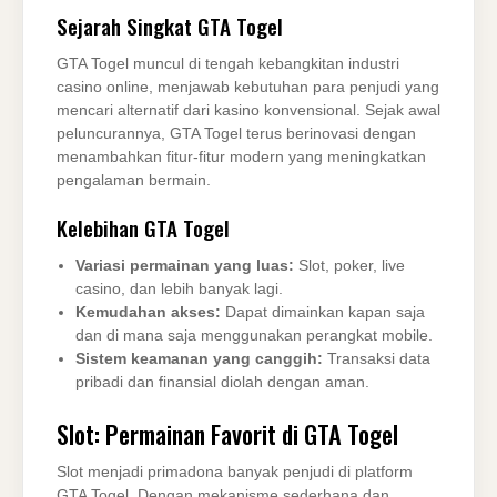
Sejarah Singkat GTA Togel
GTA Togel muncul di tengah kebangkitan industri
casino online, menjawab kebutuhan para penjudi yang
mencari alternatif dari kasino konvensional. Sejak awal
peluncurannya, GTA Togel terus berinovasi dengan
menambahkan fitur-fitur modern yang meningkatkan
pengalaman bermain.
Kelebihan GTA Togel
Variasi permainan yang luas:
Slot, poker, live
casino, dan lebih banyak lagi.
Kemudahan akses:
Dapat dimainkan kapan saja
dan di mana saja menggunakan perangkat mobile.
Sistem keamanan yang canggih:
Transaksi data
pribadi dan finansial diolah dengan aman.
Slot: Permainan Favorit di GTA Togel
Slot menjadi primadona banyak penjudi di platform
GTA Togel. Dengan mekanisme sederhana dan